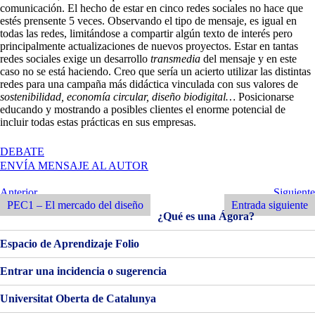
comunicación. El hecho de estar en cinco redes sociales no hace que
estés prensente 5 veces. Observando el tipo de mensaje, es igual en
todas las redes, limitándose a compartir algún texto de interés pero
principalmente actualizaciones de nuevos proyectos. Estar en tantas
redes sociales exige un desarrollo
transmedia
del mensaje y en este
caso no se está haciendo. Creo que sería un acierto utilizar las distintas
redes para una campaña más didáctica vinculada con sus valores de
sostenibilidad, economía circular, diseño biodigital…
Posicionarse
educando y mostrando a posibles clientes el enorme potencial de
incluir todas estas prácticas en sus empresas.
EN
DEBATE
PEC
ENVÍA MENSAJE AL AUTOR
1
–
Navegación
Entrada
Siguiente
Anterior
Siguiente
EL
Anterior
Entrada
PEC1 – El mercado del diseño
Entrada siguiente
de
MERCADO
¿Qué es una Ágora?
DEL
entradas
DISEÑO
Espacio de Aprendizaje Folio
(ENTREGA
PARCIAL)
Entrar una incidencia o sugerencia
Universitat Oberta de Catalunya