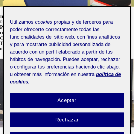
Inés Iglesias
es artista y
Matteo Mastronardi
es diseñador y
fotógrafo. Son pareja personal y profesional. En 2011 fundan
Los
Utilizamos
cookies
propias y de terceros para
Patos
en París. Es un
estudio creativo multidisciplinario
donde
poder ofrecerte correctamente todas las
cuentan con clientes como
Publicis
,
Magnum Photos
,
LVMH
,
Vogue
,
funcionalidades del sitio web, con fines analíticos
Converse
,
A.P.C.
o
Ministère de la Culture Française
entre otros.
También es una pequeña galería de arte. Recientemente han abierto
y para mostrarte publicidad personalizada de
una nueva sede en Asturias (España).
acuerdo con un perfil elaborado a partir de tus
hábitos de navegación. Puedes aceptar, rechazar
o configurar tus preferencias haciendo clic abajo,
u obtener más información en nuestra
política de
cookies.
Aceptar
Rechazar